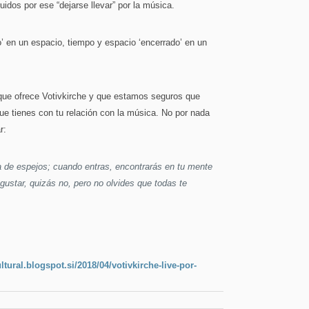
idos por ese “dejarse llevar” por la música.
’ en un espacio, tiempo y espacio ‘encerrado’ en un
que ofrece Votivkirche y que estamos seguros que
que tienes con tu relación con la música. No por nada
r:
a de espejos; cuando entras, encontrarás en tu mente
ustar, quizás no, pero no olvides que todas te
ltural.blogspot.si/2018/04/votivkirche-live-por-