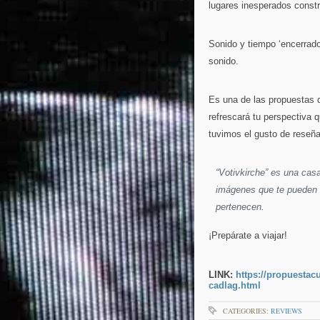
lugares inesperados constru
Sonido y tiempo ‘encerrado
sonido.
Es una de las propuestas 
refrescará tu perspectiva 
tuvimos el gusto de reseña
“Votivkirche” es una cas
imágenes que te pueden g
pertenecen.
¡Prepárate a viajar!
LINK:
https://propuestacu
cadlag.html
CATEGORIES:
REVIEWS