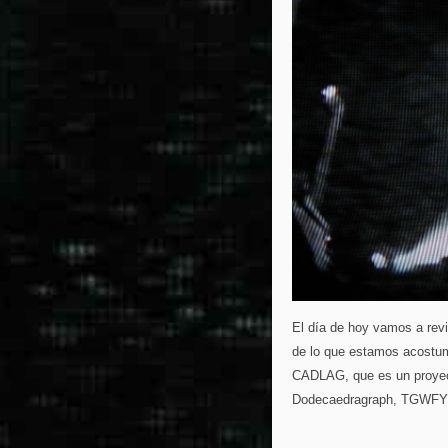
El día de hoy vamos a rev
de lo que estamos acostumb
CADLAG, que es un proyec
Dodecaedragraph, TGWFYT