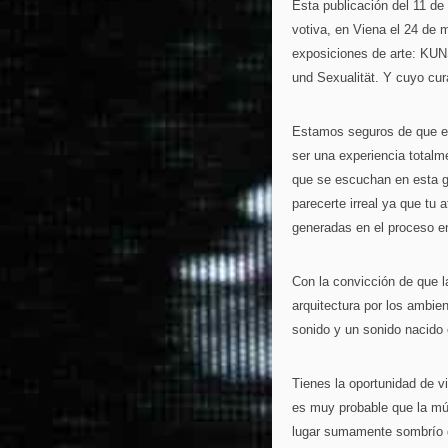
Esta publicación del 11 de 
votiva, en Viena el 24 de 
exposiciones de arte: KUN
und Sexualität. Y cuyo cur
Estamos seguros de que es
ser una experiencia totalm
que se escuchan en esta g
parecerte irreal ya que tu 
generadas en el proceso en
Con la convicción de que la
arquitectura por los ambie
sonido y un sonido nacido 
Tienes la oportunidad de v
es muy probable que la mú
lugar sumamente sombrío de