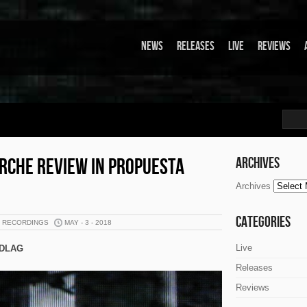
News
Releases
Live
Reviews
IRCHE REVIEW IN PROPUESTA
Archives
Archives
Categories
K RECORDINGS
MAY - 3 - 2018
Live
CADLAG
Releases
Reviews