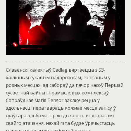
Славенскі калектыў Cadlag вяртаецца з 53-
хвілінным гукавым падарожжам, запісаным у
розных месцах, ад сабораў да пячор часоў Першай
сусветнай вайны і прамысловых комплексаў.
Сапраўдная магія Tensor заключаецца ў
здольнасці ператвараць кожнае месца запісу ў
суаўтара альбома. Трэкі дыхаюць водгаласамі
свайго атачэння, няхай гэта будзе ўрачыстасць
царквы ці прыгнёт закінутай шахты.