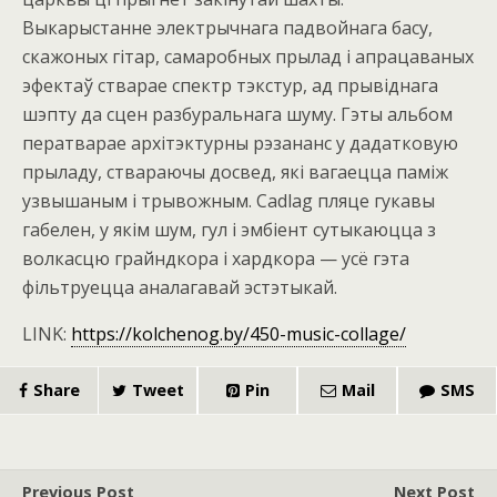
Выкарыстанне электрычнага падвойнага басу,
скажоных гітар, самаробных прылад і апрацаваных
эфектаў стварае спектр тэкстур, ад прывіднага
шэпту да сцен разбуральнага шуму. Гэты альбом
ператварае архітэктурны рэзананс у дадатковую
прыладу, ствараючы досвед, які вагаецца паміж
узвышаным і трывожным. Cadlag пляце гукавы
габелен, у якім шум, гул і эмбіент сутыкаюцца з
волкасцю грайндкора і хардкора — усё гэта
фільтруецца аналагавай эстэтыкай.
LINK:
https://kolchenog.by/450-music-collage/
Share
Tweet
Pin
Mail
SMS
Previous Post
Next Post